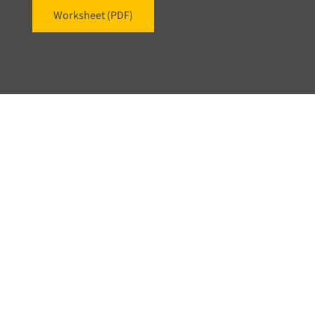
Worksheet (PDF)
Zwischen Gefühl und Verstand –
Wege zur emotionalen
Ausgeglichenheit